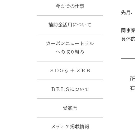
今までの仕事
先月
補助金活用について
同事
具体
カーボンニュートラル
への取り組み
ＳＤＧｓ ＋ ＺＥＢ
所
右
ＢＥＬＳについて
受賞歴
メディア掲載情報