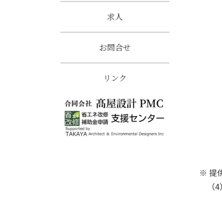
求人
お問合せ
リンク
※ 提
（4
「超
発表