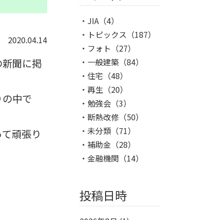
JIA
（4）
トピックス
（187）
2020.04.14
フォト
（27）
の新聞に掲
一般建築
（84）
住宅
（48）
再生
（20）
りの中で
勉強会
（3）
断熱改修
（50）
未分類
（71）
って頑張り
補助金
（28）
金融機関
（14）
投稿日時