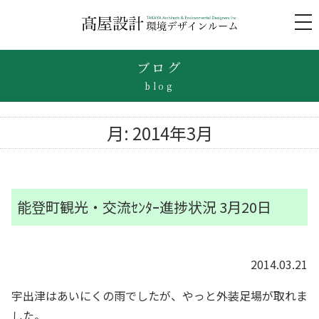
to
na
ブログ
blog
月:
2014年3月
能登町観光・交流ｾﾝﾀｰ進捗状況 3月20日
2014.03.21
宇出津はあいにくの雨でしたが、やっと外装足場が取れま
した。