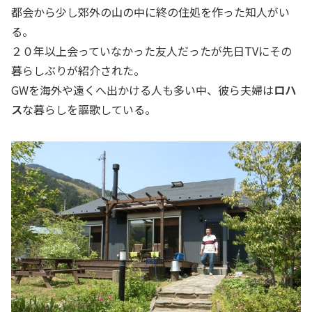
都会から少し郊外の山の中に終の住処を作った知人がい
る。
２０年以上会っていなかった友人だったが先日TVにその
暮らしぶりが紹介された。
GWを海外や遠くへ出かける人も多い中、彼ら夫婦は
ロハ
ス
な暮らしを謳歌している。