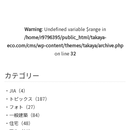
Warning
: Undefined variable $range in
/home/r9796395/public_html/takaya-
eco.com/cms/wp-content/themes/takaya/archive.php
on line
32
カテゴリー
JIA
（4）
トピックス
（187）
フォト
（27）
一般建築
（84）
住宅
（48）