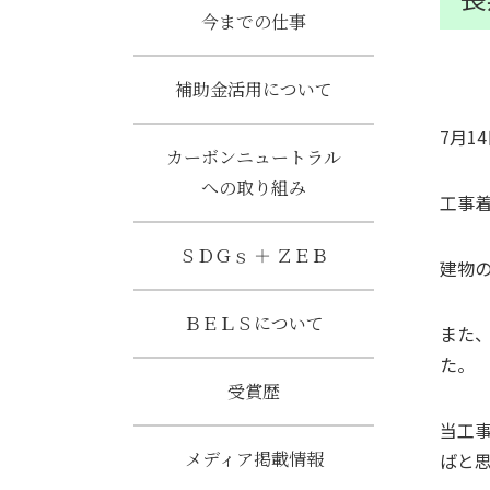
今までの仕事
補助金活用について
7月1
カーボンニュートラル
への取り組み
工事
ＳＤＧｓ ＋ ＺＥＢ
建物
ＢＥＬＳについて
また
た。
受賞歴
当工
メディア掲載情報
ばと