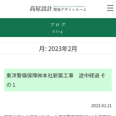
to
na
ブログ
blog
月:
2023年2月
東洋警備保障㈱本社新築工事 途中経過 そ
の１
2023.02.21