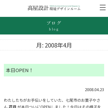
to
na
ブログ
blog
月:
2008年4月
本日OPEN！
2008.04.23
わたしたちがお手伝いをしていた、七尾市のお菓子やさ
ん
花月
が本日ついにOPENしました！今日はその様子を