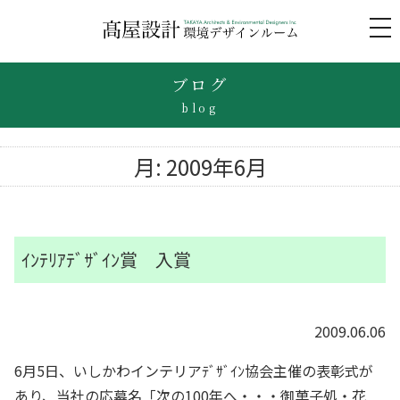
to
na
ブログ
blog
月:
2009年6月
ｲﾝﾃﾘｱﾃﾞｻﾞｲﾝ賞 入賞
2009.06.06
6月5日、いしかわインテリアﾃﾞｻﾞｲﾝ協会主催の表彰式が
あり、当社の応募名「次の100年へ・・・御菓子処・花