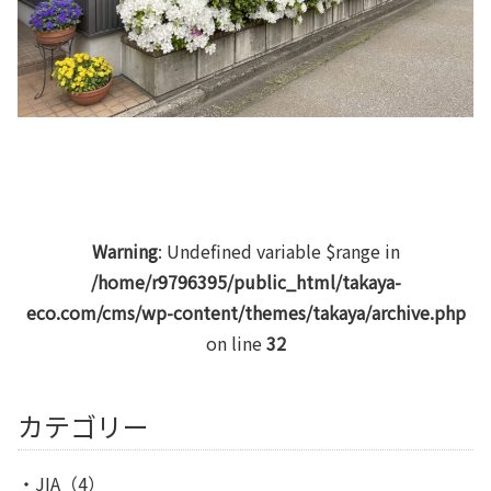
Warning
: Undefined variable $range in
/home/r9796395/public_html/takaya-
eco.com/cms/wp-content/themes/takaya/archive.php
on line
32
カテゴリー
JIA
（4）