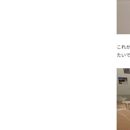
これ
たい