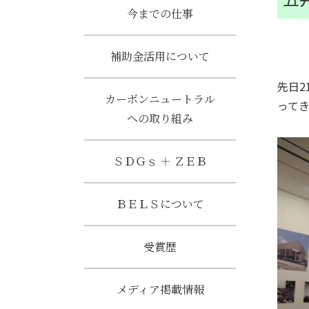
今までの仕事
補助金活用について
先日
カーボンニュートラル
って
への取り組み
ＳＤＧｓ ＋ ＺＥＢ
ＢＥＬＳについて
受賞歴
メディア掲載情報