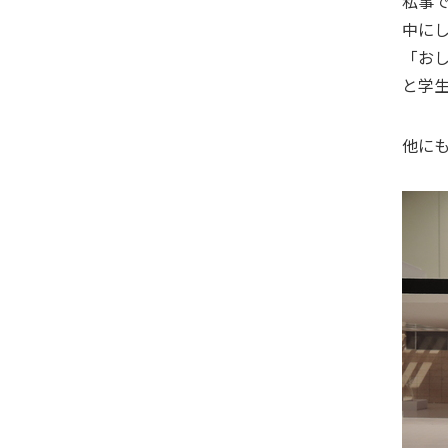
私事
中に
「お
と学
他に