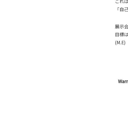
これ
「自
展示
目標
(M.E)
Warn