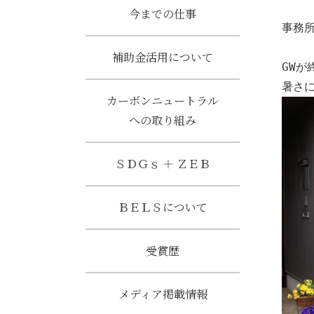
今までの仕事
事務
補助金活用について
GW
暑さ
カーボンニュートラル
への取り組み
ＳＤＧｓ ＋ ＺＥＢ
ＢＥＬＳについて
受賞歴
メディア掲載情報