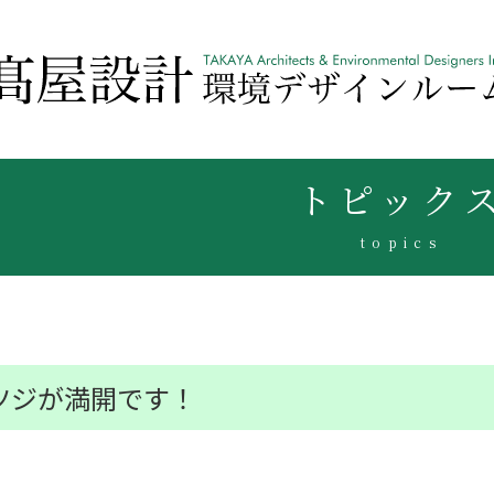
トピック
topics
ツジが満開です！