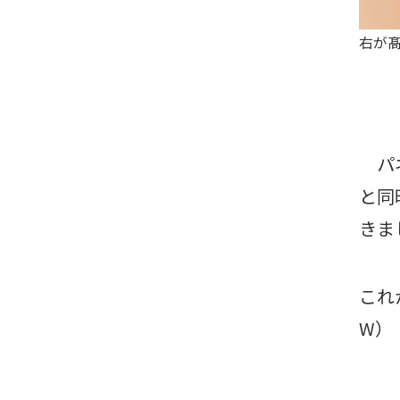
右が
パネ
と同
きま
これ
W）