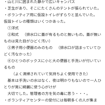
・山と川に囲まれた静かで広いキャンパス
・芝生があり、そこにたくさんのテントが張られていた。
・ボランティア用に仮設トイレがずらりと並んでいた。
仮設トイレの種類はいくつかあった。
①洋式
②和式 （排水口に蓋が有るものと無いもの。蓋が無い
ものは見た目がひどく汚い）
③男子用小便器のみのもの （排水口が詰まっていてひ
どく汚なかった）
④ひとつのボックスに小と大の便器と手洗いが付いてい
るもの
（よく清掃されていて気持ちよく使用できた）
基本は手洗いの水はなく、夜は明かりもないので一人ひ
とりが常に綺麗に使う心がけが
大切でした。管理者の方を気の毒に思う・・・。
・ボランティアセンターの受付には毎朝多くの人が集ま