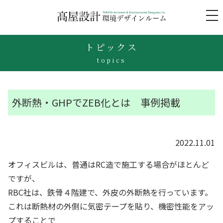
to
na
トピックス
topics
外断熱・GHPでZEB化とは 事例掲載
2022.11.01
オフィスビルは、普通はRC造で施工する場合がほとんど
ですが、
RBC社は、鉄骨４階建で、外皮の外断熱を行っています。
これは断熱材の外側に気密テープを貼り、機密性能をアッ
プすることで