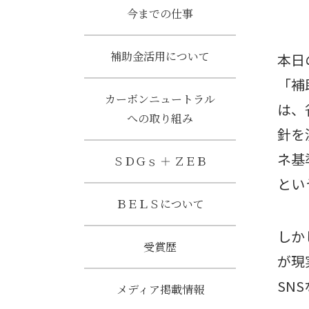
今までの仕事
補助金活用について
本日
「補
カーボンニュートラル
は、
への取り組み
針を
ネ基
ＳＤＧｓ ＋ ＺＥＢ
とい
ＢＥＬＳについて
しか
受賞歴
が現
SN
メディア掲載情報