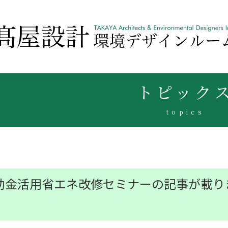
トピック
topics
助金活用省エネ改修セミナーの記事が載り
！