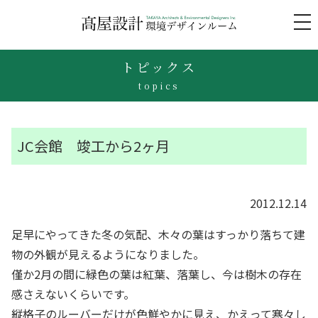
to
na
トピックス
topics
JC会館 竣工から2ヶ月
2012.12.14
足早にやってきた冬の気配、木々の葉はすっかり落ちて建
物の外観が見えるようになりました。
僅か2月の間に緑色の葉は紅葉、落葉し、今は樹木の存在
感さえないくらいです。
縦格子のルーバーだけが色鮮やかに見え、かえって寒々し