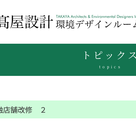
トピック
topics
融店舗改修 ２