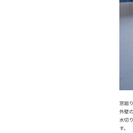
窓廻
外壁
水切り
す。