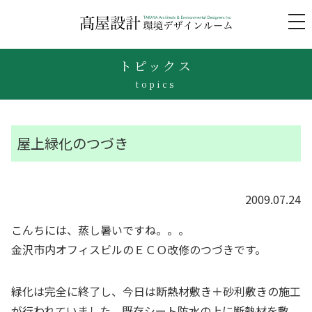
to
na
トピックス
topics
屋上緑化のつづき
2009.07.24
こんちには、蒸し暑いですね。。。
金沢市内オフィスビルのＥＣＯ改修のつづきです。
緑化は完全に終了し、今日は断熱材敷き＋砂利敷きの施工
が行われていました。既存シート防水の上に断熱材を敷