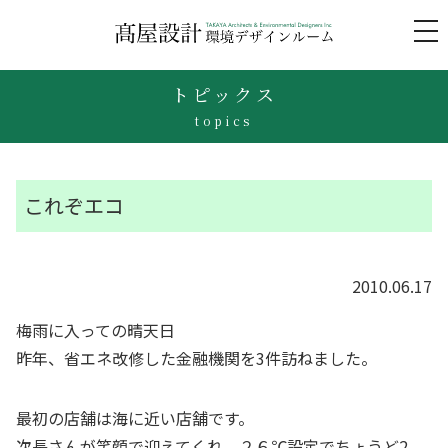
to
na
トピックス
topics
これぞエコ
2010.06.17
梅雨に入っての晴天日
昨年、省エネ改修した金融機関を3件訪ねました。
最初の店舗は海に近い店舗です。
次長さんが笑顔で迎えてくれ、２６℃設定でちょうど2