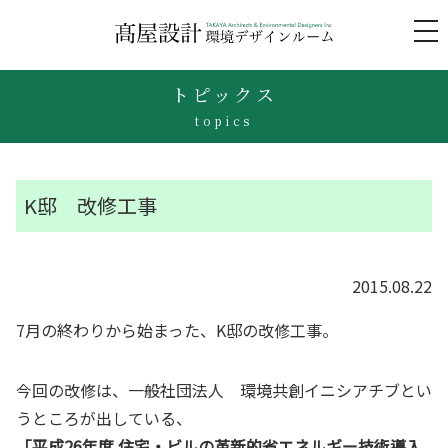
to
na
トピックス
topics
K邸 改修工事
2015.08.22
7月の終わりから始まった、K邸の改修工事。
今回の改修は、一般社団法人 環境共創イニシアチブとい
うところが出している、
「平成26年度 住宅・ビルの革新的省エネルギー技術導入