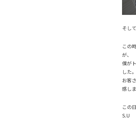
そし
この
が、
僕が
した
お客
感し
この
S.U