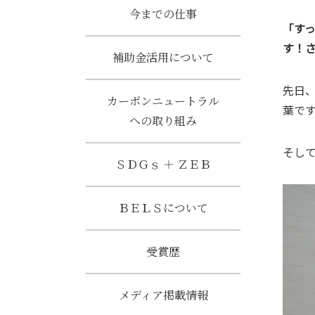
今までの仕事
「す
す！
補助金活用について
先日
カーボンニュートラル
葉で
への取り組み
そし
ＳＤＧｓ ＋ ＺＥＢ
ＢＥＬＳについて
受賞歴
メディア掲載情報