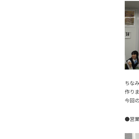
ちな
作り
今回
●営