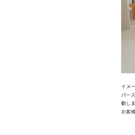
イメ
パー
動し
お客