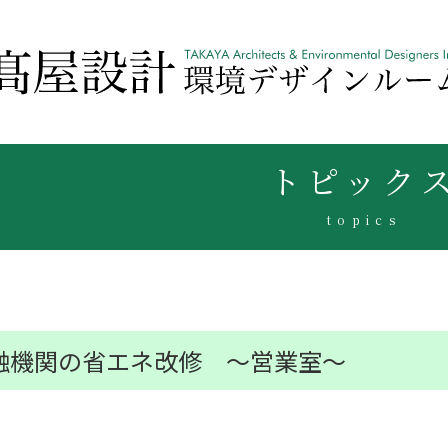
トピック
topics
融機関の省エネ改修 ～営業室～