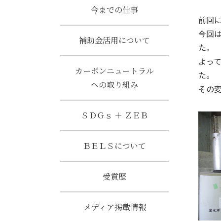
今までの仕事
前回
今回
補助金活用について
た。
よっ
カーボンニュートラル
た。
への取り組み
その
ＳＤＧｓ ＋ ＺＥＢ
ＢＥＬＳについて
受賞歴
メディア掲載情報