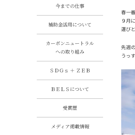
今までの仕事
春一
９月
補助金活用について
運び
カーボンニュートラル
先週
への取り組み
うっ
ＳＤＧｓ ＋ ＺＥＢ
ＢＥＬＳについて
受賞歴
メディア掲載情報