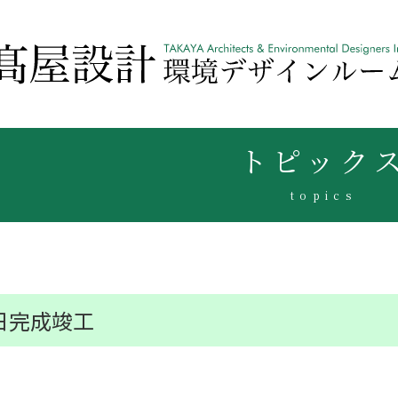
トピック
topics
日完成竣工