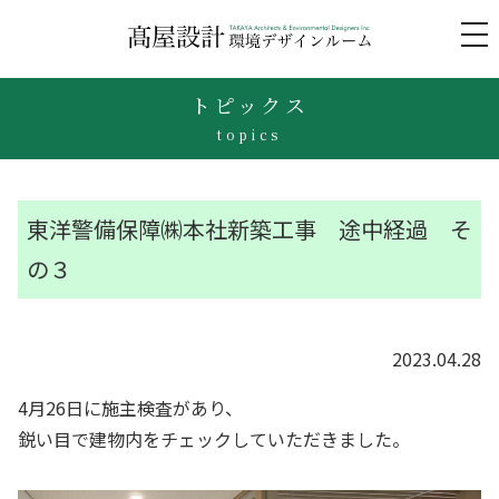
to
na
トピックス
topics
東洋警備保障㈱本社新築工事 途中経過 そ
の３
2023.04.28
4月26日に施主検査があり、
鋭い目で建物内をチェックしていただきました。