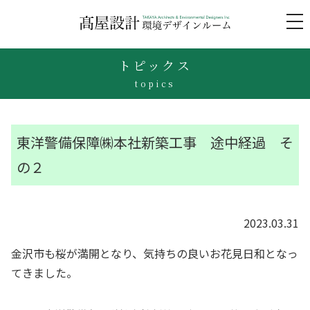
to
na
トピックス
topics
東洋警備保障㈱本社新築工事 途中経過 そ
の２
2023.03.31
金沢市も桜が満開となり、気持ちの良いお花見日和となっ
てきました。