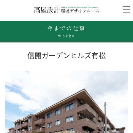
to
na
今までの仕事
works
信開ガーデンヒルズ有松